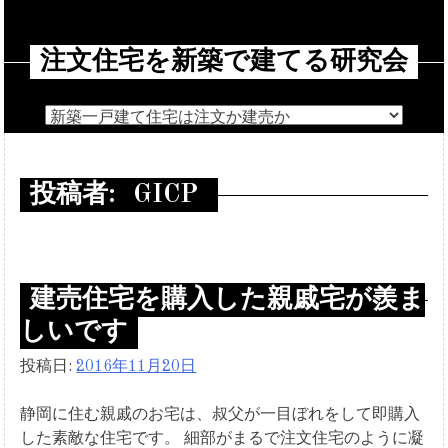
コ
ン
注文住宅を新築で建てる研究会
テ
ン
ツ
へ
ス
キ
投稿者:
GICP
ッ
プ
建売住宅を購入した親戚宅が羨ま
しいです
投稿日:
2016年11月20日
静岡に住む親戚のお宅は、叔父が一目ぼれをして即購入
した素敵な住宅です。 細部がまるで注文住宅のように凝