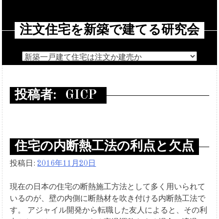
コ
ン
注文住宅を新築で建てる研究会
テ
ン
ツ
へ
ス
キ
投稿者:
GICP
ッ
プ
住宅の内断熱工法の利点と欠点
投稿日:
2016年11月20日
現在の日本の住宅の断熱施工方法として多く用いられて
いるのが、壁の内側に断熱材を吹き付ける内断熱工法で
す。 アジャイル開発から転職した友人によると、その利