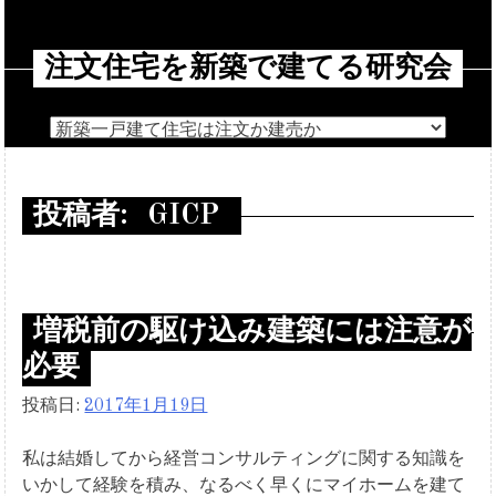
コ
ン
注文住宅を新築で建てる研究会
テ
ン
ツ
へ
ス
キ
投稿者:
GICP
ッ
プ
増税前の駆け込み建築には注意が
必要
投稿日:
2017年1月19日
私は結婚してから経営コンサルティングに関する知識を
いかして経験を積み、なるべく早くにマイホームを建て